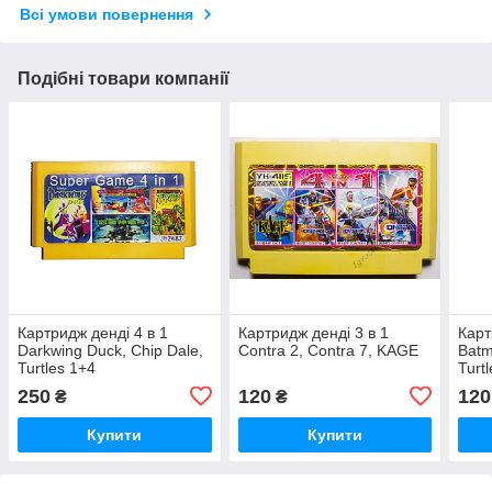
Всі умови повернення
Подібні товари компанії
Картридж денді 4 в 1
Картридж денді 3 в 1
Карт
Darkwing Duck, Chip Dale,
Contra 2, Contra 7, KAGE
Batm
Turtles 1+4
Turtl
250
120
120
₴
₴
Купити
Купити