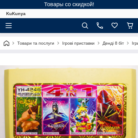
Товары со скидкой!
KuKunya
Товари та послуги
Ігрові приставки
Денді 8 біт
Ігр