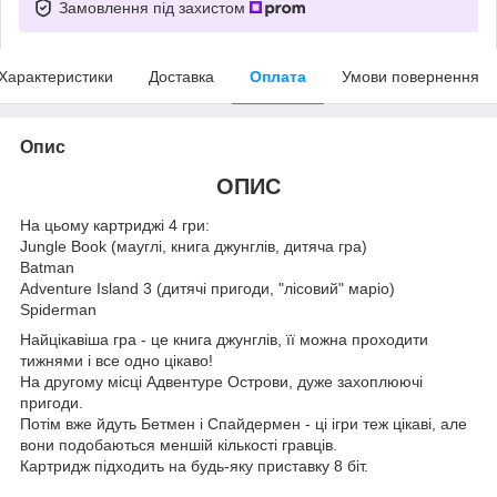
Замовлення під захистом
Характеристики
Доставка
Оплата
Умови повернення
Опис
ОПИС
На цьому картриджі 4 гри:
Jungle Book (мауглі, книга джунглів, дитяча гра)
Batman
Adventure Island 3 (дитячі пригоди, "лісовий" маріо)
Spiderman
Найцікавіша гра - це книга джунглів, її можна проходити
тижнями і все одно цікаво!
На другому місці Адвентуре Острови, дуже захоплюючі
пригоди.
Потім вже йдуть Бетмен і Спайдермен - ці ігри теж цікаві, але
вони подобаються меншій кількості гравців.
Картридж підходить на будь-яку приставку 8 біт.