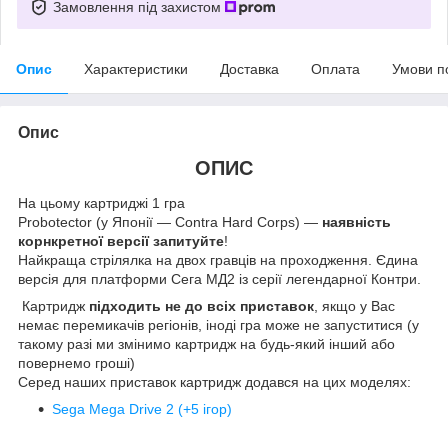
Замовлення під захистом
Опис
Характеристики
Доставка
Оплата
Умови п
Опис
ОПИС
На цьому картриджі 1 гра
Probotector (у Японії — Contra Hard Corps) —
наявність
корнкретної версії запитуйте
!
Найкраща стрілялка на двох гравців на проходження. Єдина
версія для платформи Сега МД2 із серії легендарної Контри.
Картридж
підходить не до всіх приставок
, якщо у Вас
немає перемикачів регіонів, іноді гра може не запуститися (у
такому разі ми змінимо картридж на будь-який інший або
повернемо гроші)
Серед наших приставок картридж додався на цих моделях:
Sega Mega Drive 2 (+5 ігор)