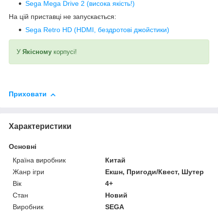
Sega Mega Drive 2 (висока якість!)
На цій приставці не запускається:
Sega Retro HD (HDMI, бездротові джойстики)
У
Якісному
корпусі!
Приховати
Характеристики
Основні
Країна виробник
Китай
Жанр ігри
Екшн, Пригоди/Квест, Шутер
Вік
4+
Стан
Новий
Виробник
SEGA