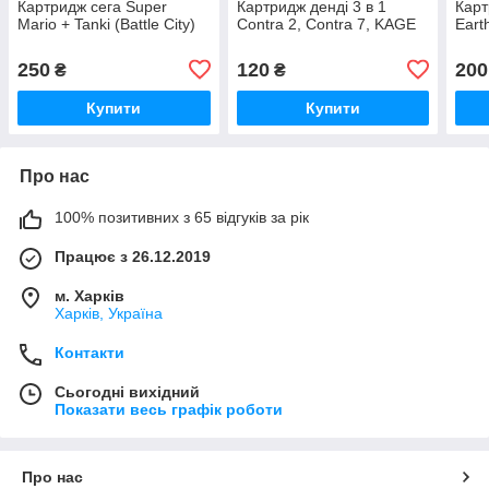
Картридж ceга Super
Картридж денді 3 в 1
Карт
Mario + Tanki (Battle City)
Contra 2, Contra 7, KAGE
Eart
250
120
200
₴
₴
Купити
Купити
Про нас
100% позитивних з 65 відгуків за рік
Працює з 26.12.2019
м. Харків
Харків, Україна
Контакти
Сьогодні вихідний
Показати весь графік роботи
Про нас