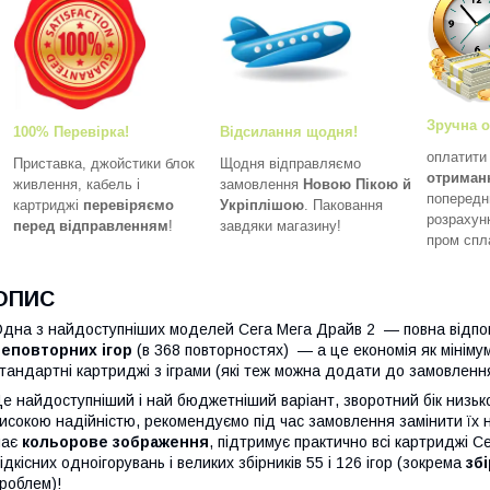
Зручна о
100% Перевірка!
Відсилання щодня!
оплатит
Приставка, джойстики блок
Щодня відправляємо
отриман
живлення, кабель і
замовлення
Новою Пікою й
попередн
картриджі
перевіряємо
Укріплішою
. Паковання
розрахун
перед відправленням
!
завдяки магазину!
пром спл
ОПИС
дна з найдоступніших моделей Сега Мега Драйв 2 — повна відпо
неповторних ігор
(в 368 повторностях) — а це економія як мінімум
тандартні картриджі з іграми (які теж можна додати до замовлення
е найдоступніший і най бюджетніший варіант, зворотний бік низьк
исокою надійністю, рекомендуємо під час замовлення замінити їх н
має
кольорове зображення
, підтримує практично всі картриджі 
ідкісних одноігорувань і великих збірників 55 і 126 ігор (зокрема
зб
роблем)!