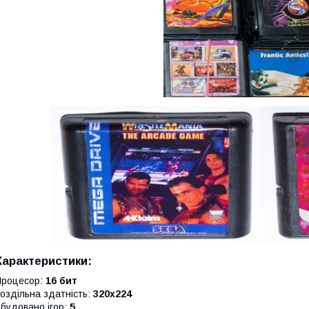
Характеристики:
Процесор:
16 бит
оздільна здатність:
320х224
будовано ігор:
5