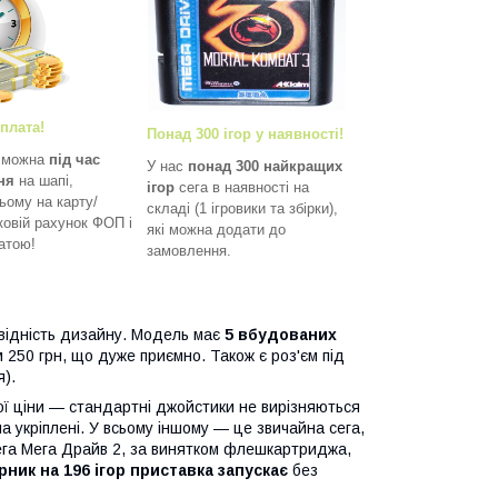
плата!
Понад 300 ігор у наявності!
и можна
під час
У нас
понад 300 найкращих
ня
на шапі,
ігор
сега в наявності на
ьому на карту/
складі (1 ігровики та збірки),
ковій рахунок ФОП і
які можна додати до
атою!
замовлення.
відність дизайну. Модель має
5 вбудованих
 250 грн, що дуже приємно. Також є роз'єм під
).
ої ціни — стандартні джойстики не вирізняються
а укріплені. У всьому іншому — це звичайна сега,
Сега Мега Драйв 2, за винятком флешкартриджа,
ірник на 196 ігор приставка запускає
без