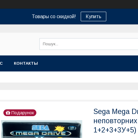
Товары со скидкой!
Купить
АС
КОНТАКТЫ
Sega Mega Dri
Подарунок
неповторних
1+2+3+3У+5)