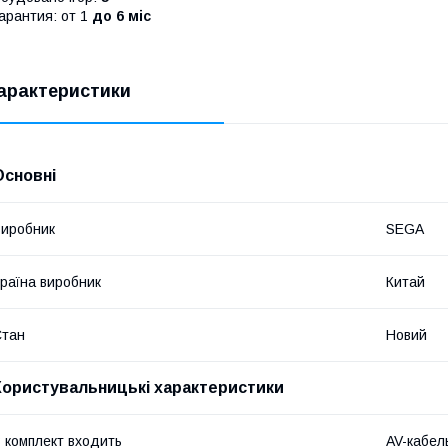
арантия: от 1
до 6 міс
арактеристики
Основні
иробник
SEGA
раїна виробник
Китай
Стан
Новий
Користувальницькі характеристики
 комплект входить
AV-кабел