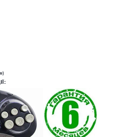
м)
Ї: